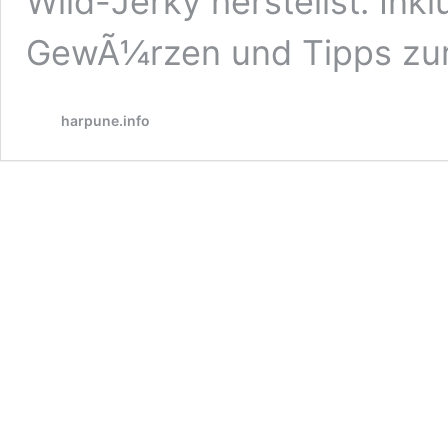
Wild-Jerky herstellst. Ink
GewÃ¼rzen und Tipps zur 
harpune.info