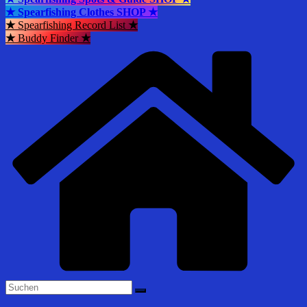
★ Spearfishing Clothes SHOP ★
★
Spearfishing Record List
★
★
Buddy Finder
★