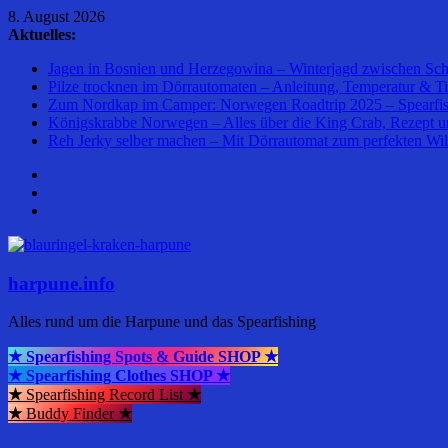
Zum
8. August 2026
Inhalt
Aktuelles:
springen
Jagen in Bosnien und Herzegowina – Winterjagd zwischen Sch
Pilze trocknen im Dörrautomaten – Anleitung, Temperatur & Ti
Zum Nordkap im Camper: Norwegen Roadtrip 2025 – Spearfis
Königskrabbe Norwegen – Alles über die King Crab, Rezept 
Reh Jerky selber machen – Mit Dörrautomat zum perfekten Wi
harpune.info
Alles rund um die Harpune und das Spearfishing
★ Spearfishing Spots & Guide SHOP ★
★ Spearfishing Clothes SHOP ★
★
Spearfishing Record List
★
★
Buddy Finder
★