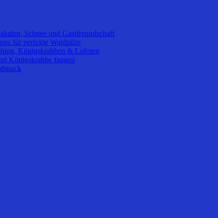
akalen, Schnee und Gastfreundschaft
pps für perfekte Waldpilze
hing, Königskrabben & Lofoten
und Königskrabbe fangen
ldsnack