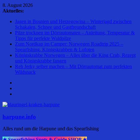
Zum
8. August 2026
Inhalt
Aktuelles:
springen
Jagen in Bosnien und Herzegowina – Winterjagd zwischen
Schakalen, Schnee und Gastfreundschaft
Pilze trocknen im Dörrautomaten – Anleitung, Temperatur &
Tipps für perfekte Waldpilze
Zum Nordkap im Camper: Norwegen Roadtrip 2025 –
Spearfishing, Königskrabben & Lofoten
Königskrabbe Norwegen – Alles über die King Crab, Rezept
und Königskrabbe fangen
Reh Jerky selber machen – Mit Dörrautomat zum perfekten
Wildsnack
harpune.info
Alles rund um die Harpune und das Spearfishing
★ Spearfishing Spots & Guide SHOP ★