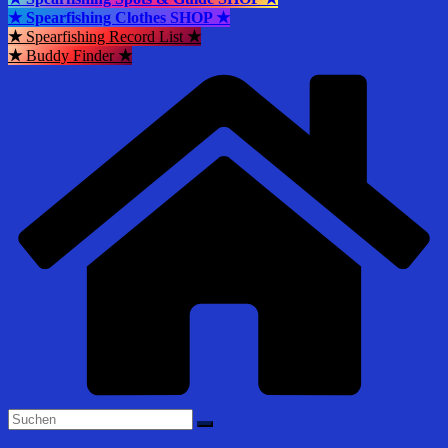
★ Spearfishing Clothes SHOP ★
★
Spearfishing Record List
★
★
Buddy Finder
★