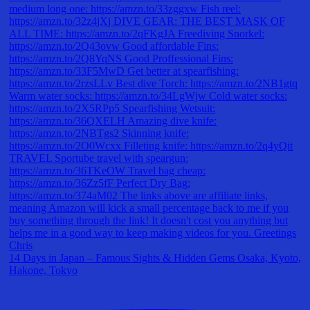
14 Days in Japan – Famous Sights & Hidden Gems Osaka, Kyoto,
Hakone, Tokyo