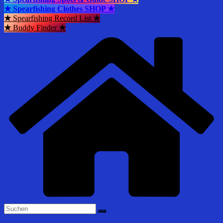
★ Spearfishing Clothes SHOP ★
★
Spearfishing Record List
★
★
Buddy Finder
★