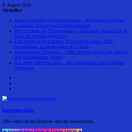
Zum
8. August 2026
Inhalt
Aktuelles:
springen
Jagen in Bosnien und Herzegowina – Winterjagd zwischen
Schakalen, Schnee und Gastfreundschaft
Pilze trocknen im Dörrautomaten – Anleitung, Temperatur &
Tipps für perfekte Waldpilze
Zum Nordkap im Camper: Norwegen Roadtrip 2025 –
Spearfishing, Königskrabben & Lofoten
Königskrabbe Norwegen – Alles über die King Crab, Rezept
und Königskrabbe fangen
Reh Jerky selber machen – Mit Dörrautomat zum perfekten
Wildsnack
harpune.info
Alles rund um die Harpune und das Spearfishing
★ Spearfishing Spots & Guide SHOP ★