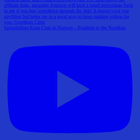
Spearfishing King Crab in Norway - Roadtrip to the Nordkap