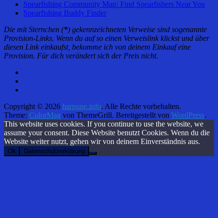
Spearfishing Community Map: Find Spearfishers Near You
Spearfishing Buddy Finder
Die mit Sternchen (
*
) gekennzeichneten Verweise sind sogenannte
Provision-Links. Wenn du auf so einen Verweislink klickst und über
diesen Link einkaufst, bekomme ich von deinem Einkauf eine
Provision. Für dich verändert sich der Preis nicht.
Copyright © 2026
harpune.info
. Alle Rechte vorbehalten.
Theme:
ColorMag
von ThemeGrill. Bereitgestellt von
WordPress
.
This website uses cookies. If you continue to use the website, we
assume your consent. Diese Website benutzt Cookies. Wenn du die
Website weiter nutzt, gehen wir von deinem Einverständnis aus.
Ok
Datenschutzerklärung