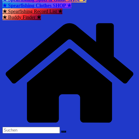
★ Spearfishing Clothes SHOP ★
★
Spearfishing Record List
★
★
Buddy Finder
★