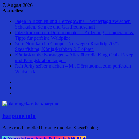
Zum
7. August 2026
Inhalt
Aktuelles:
springen
Jagen in Bosnien und Herzegowina – Winterjagd zwischen
Schakalen, Schnee und Gastfreundschaft
Pilze trocknen im Dörrautomaten – Anleitung, Temperatur &
Tipps für perfekte Waldpilze
Zum Nordkap im Camper: Norwegen Roadtrip 2025 –
Spearfishing, Königskrabben & Lofoten
Königskrabbe Norwegen – Alles über die King Crab, Rezept
und Königskrabbe fangen
Reh Jerky selber machen – Mit Dörrautomat zum perfekten
Wildsnack
harpune.info
Alles rund um die Harpune und das Spearfishing
★ Spearfishing Spots & Guide SHOP ★