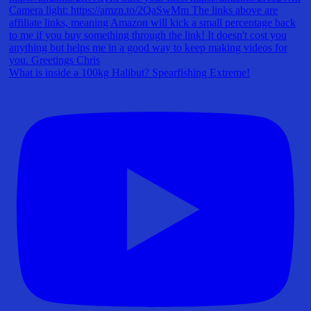
What is inside a 100kg Halibut? Spearfishing Extreme!