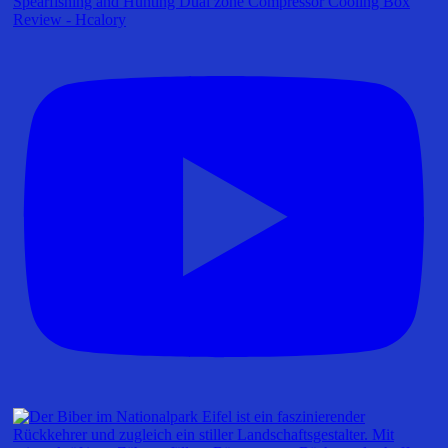
Spearfishing and Hunting Dual zone Compressor Cooling Box
Review - Hcalory