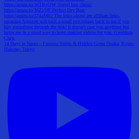
14 Days in Japan – Famous Sights & Hidden Gems Osaka, Kyoto,
Hakone, Tokyo