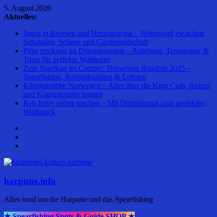
Zum
5. August 2026
Inhalt
Aktuelles:
springen
Jagen in Bosnien und Herzegowina – Winterjagd zwischen
Schakalen, Schnee und Gastfreundschaft
Pilze trocknen im Dörrautomaten – Anleitung, Temperatur &
Tipps für perfekte Waldpilze
Zum Nordkap im Camper: Norwegen Roadtrip 2025 –
Spearfishing, Königskrabben & Lofoten
Königskrabbe Norwegen – Alles über die King Crab, Rezept
und Königskrabbe fangen
Reh Jerky selber machen – Mit Dörrautomat zum perfekten
Wildsnack
harpune.info
Alles rund um die Harpune und das Spearfishing
★ Spearfishing Spots & Guide SHOP ★