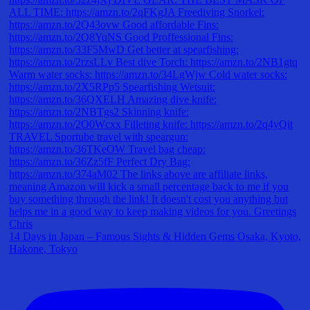
14 Days in Japan – Famous Sights & Hidden Gems Osaka, Kyoto,
Hakone, Tokyo