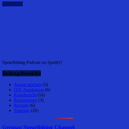
Read More
Spearfishing Podcast on Spotify!
Beitragsbereiche
Apnoe tauchen
(3)
DIY Ausrüstung
(6)
Reisebericht
(16)
Rezensionen
(3)
Rezepte
(6)
Tutorials
(20)
German Spearfishing Channel