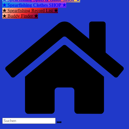
★ Spearfishing Clothes SHOP ★
★
Spearfishing Record List
★
★
Buddy Finder
★