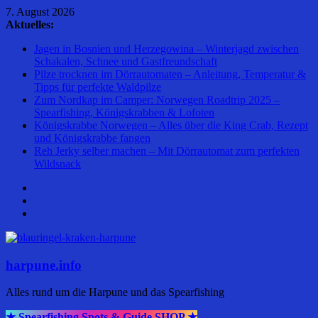
Zum
7. August 2026
Inhalt
Aktuelles:
springen
Jagen in Bosnien und Herzegowina – Winterjagd zwischen
Schakalen, Schnee und Gastfreundschaft
Pilze trocknen im Dörrautomaten – Anleitung, Temperatur &
Tipps für perfekte Waldpilze
Zum Nordkap im Camper: Norwegen Roadtrip 2025 –
Spearfishing, Königskrabben & Lofoten
Königskrabbe Norwegen – Alles über die King Crab, Rezept
und Königskrabbe fangen
Reh Jerky selber machen – Mit Dörrautomat zum perfekten
Wildsnack
harpune.info
Alles rund um die Harpune und das Spearfishing
★ Spearfishing Spots & Guide SHOP ★