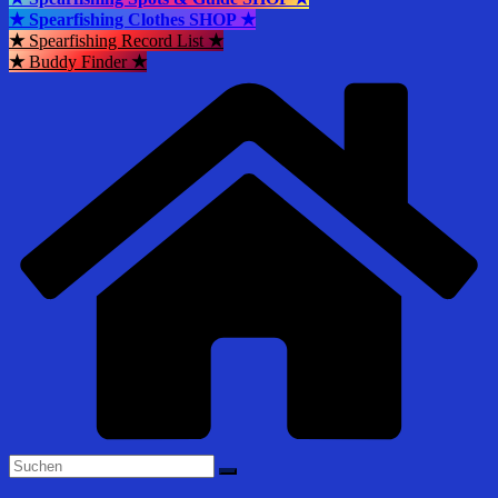
★ Spearfishing Clothes SHOP ★
★
Spearfishing Record List
★
★
Buddy Finder
★