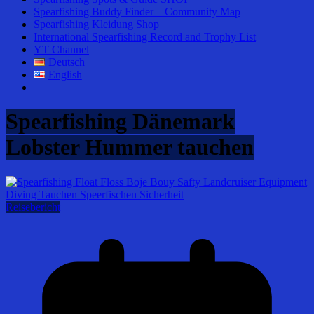
Spearfishing Buddy Finder – Community Map
Spearfishing Kleidung Shop
International Spearfishing Record and Trophy List
YT Channel
Deutsch
English
Spearfishing Dänemark
Lobster Hummer tauchen
Reisebericht