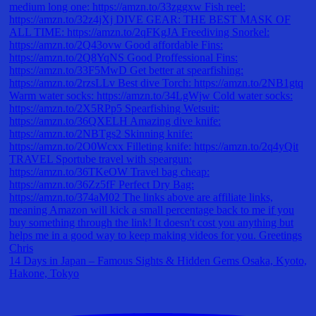
14 Days in Japan – Famous Sights & Hidden Gems Osaka, Kyoto,
Hakone, Tokyo